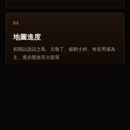
04
地圖進度
初期以說話之島、古魯丁、銀騎士村、奇岩周邊為
主，逐步開放至火龍窟
05
伺服器定位
長期經典服，慢練、慢打寶、慢養成