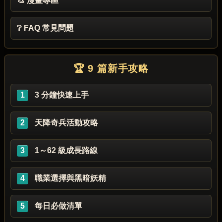
🎨 漫畫專區
❔ FAQ 常見問題
🏆 9 篇新手攻略
1
3 分鐘快速上手
2
天降奇兵活動攻略
3
1～62 級成長路線
4
職業選擇與黑暗妖精
5
每日必做清單