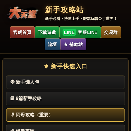
新手攻略站
新手必看・快速上手・輕鬆玩轉亞丁世界！
官網首頁
下載遊戲
LINE
客服LINE
交易群
論壇
★ 補給站
⚜ 新手快速入口
🧭 新手懶人包
📘 9篇新手攻略
👵 阿母攻略（重要）