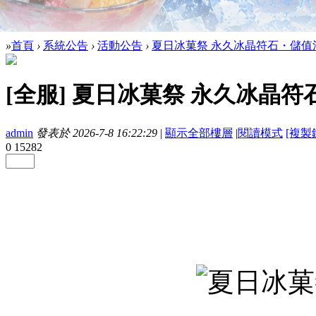
»
首頁
›
系統公告
›
活動公告
›
夏日冰菓祭 永久冰晶符石・儲值滿額
[全服]
夏日冰菓祭 永久冰晶符
admin
發表於 2026-7-8 16:22:29
|
顯示全部樓層
|
閱讀模式
[複製
0
15282