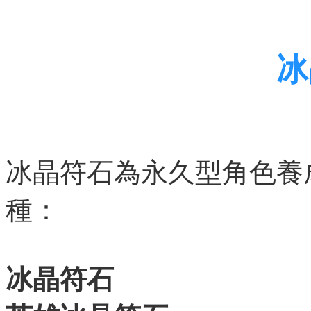
冰
冰晶符石為永久型角色養
種：
冰晶符石