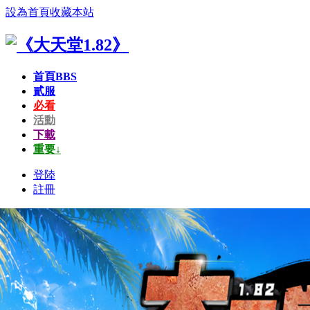
設為首頁
收藏本站
首頁
BBS
貳服
必看
活動
下載
重要↓
登陸
註冊