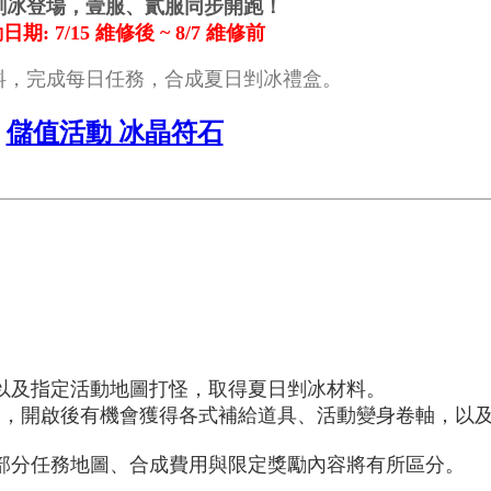
剉冰登場，壹服、貳服同步開跑！
日期: 7/15 維修後 ~ 8/7 維修前
料，完成每日任務，合成夏日剉冰禮盒。
儲值活動 冰晶符石
以及指定活動地圖打怪，取得夏日剉冰材料。
盒」，開啟後有機會獲得各式補給道具、活動變身卷軸，以
部分任務地圖、合成費用與限定獎勵內容將有所區分。