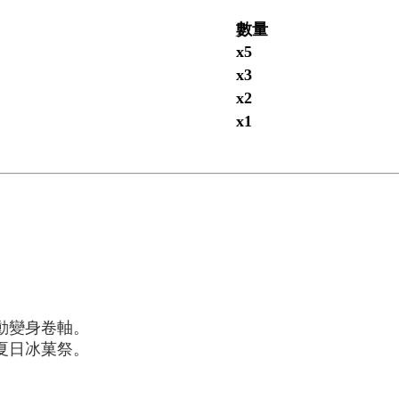
數量
x5
x3
x2
x1
動變身卷軸。
夏日冰菓祭。