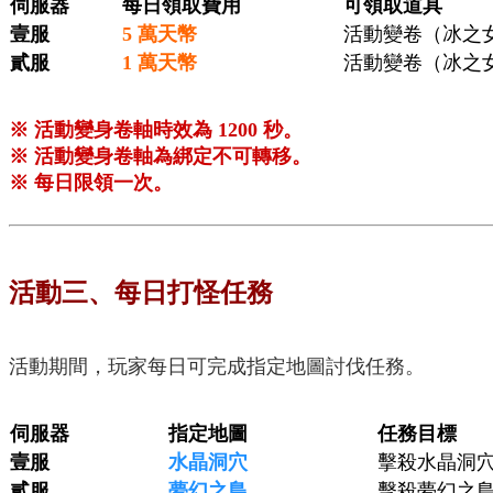
伺服器
每日領取費用
可領取道具
壹服
5 萬天幣
活動變卷（冰之女
貳服
1 萬天幣
活動變卷（冰之女
※ 活動變身卷軸時效為 1200 秒。
※ 活動變身卷軸為綁定不可轉移。
※ 每日限領一次。
活動三、每日打怪任務
活動期間，玩家每日可完成指定地圖討伐任務。
伺服器
指定地圖
任務目標
壹服
水晶洞穴
擊殺水晶洞穴怪
貳服
夢幻之島
擊殺夢幻之島怪