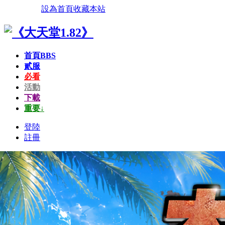
設為首頁
收藏本站
首頁
BBS
貳服
必看
活動
下載
重要↓
登陸
註冊