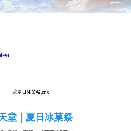
鏈接]
天堂｜夏日冰菓祭