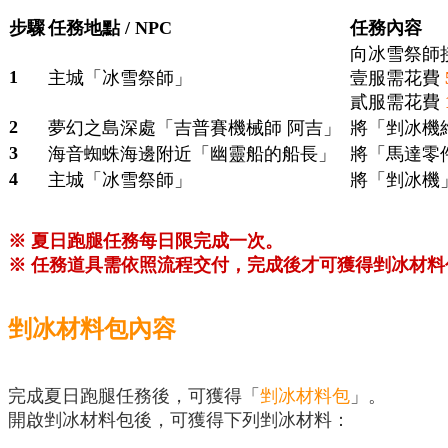
步驟
任務地點 / NPC
任務內容
向冰雪祭師
1
主城「冰雪祭師」
壹服需花費
貳服需花費
2
夢幻之島深處「吉普賽機械師 阿吉」
將「剉冰機
3
海音蜘蛛海邊附近「幽靈船的船長」
將「馬達零
4
主城「冰雪祭師」
將「剉冰機
※ 夏日跑腿任務每日限完成一次。
※ 任務道具需依照流程交付，完成後才可獲得剉冰材料
剉冰材料包內容
完成夏日跑腿任務後，可獲得「
剉冰材料包
」。
開啟剉冰材料包後，可獲得下列剉冰材料：