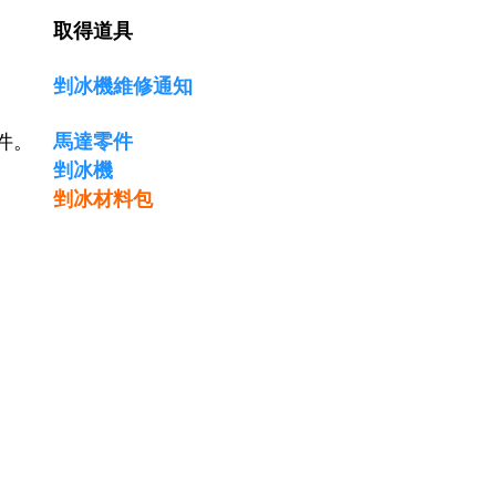
取得道具
剉冰機維修通知
件。
馬達零件
剉冰機
剉冰材料包