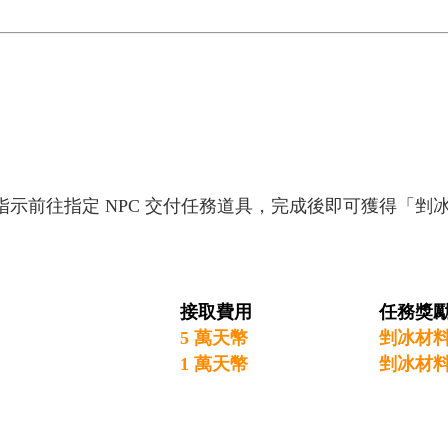
。
示前往指定 NPC 交付任務道具，完成後即可獲得「剉
接取費用
任務獎
5 萬天幣
剉冰材
1 萬天幣
剉冰材