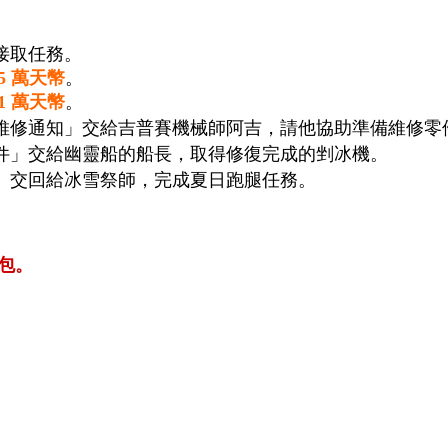
接取任務。
5 萬天幣
。
1 萬天幣
。
維修通知」交給吉普賽機械師阿吉，請他協助準備維修零
件」交給幽靈船的船長，取得修復完成的剉冰機。
」交回給冰雪祭師，完成夏日跑腿任務。
包。